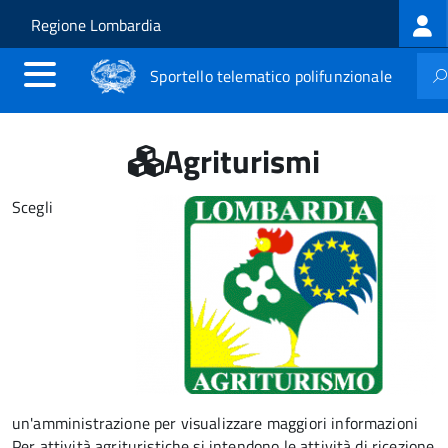
Log
Salta al contenuto principale
Skip to site navigation
Regione Lombardia
me
Sportello telematico polifunzionale
Agriturismi
Scegli
un'amministrazione per visualizzare maggiori informazioni
Per attività agrituristiche si intendono le attività di ricezione