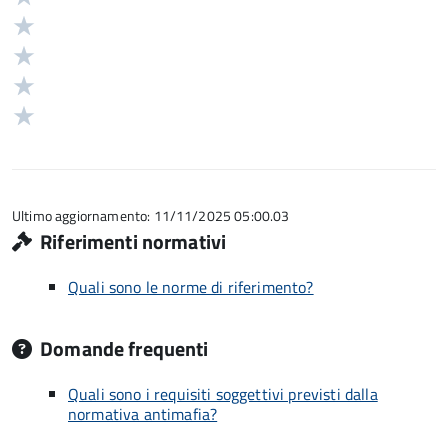
5
Valuta
stelle
4
Valuta
su
stelle
3
Valuta
5
su
stelle
2
Valuta
5
su
stelle
1
5
su
stelle
5
su
5
Ultimo aggiornamento: 11/11/2025 05:00.03
Riferimenti normativi
Quali sono le norme di riferimento?
Domande frequenti
Quali sono i requisiti soggettivi previsti dalla
normativa antimafia?