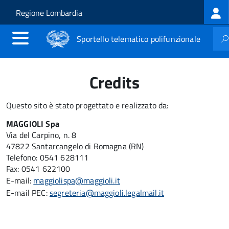
Log
Salta al contenuto principale
Skip to site navigation
Regione Lombardia
me
Sportello telematico polifunzionale
Credits
Questo sito è stato progettato e realizzato da:
MAGGIOLI Spa
Via del Carpino, n. 8
47822 Santarcangelo di Romagna (RN)
Telefono: 0541 628111
Fax: 0541 622100
E-mail:
maggiolispa@maggioli.it
E-mail PEC:
segreteria@maggioli.legalmail.it