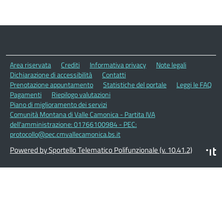
Area riservata
Crediti
Informativa privacy
Note legali
Dichiarazione di accessibilità
Contatti
Prenotazione appuntamento
Statistiche del portale
Leggi le FAQ
Pagamenti
Riepilogo valutazioni
Piano di miglioramento dei servizi
Comunità Montana di Valle Camonica - Partita IVA
dell'amministrazione: 01766100984 - PEC:
protocollo@pec.cmvallecamonica.bs.it
Powered by Sportello Telematico Polifunzionale (v. 10.41.2)