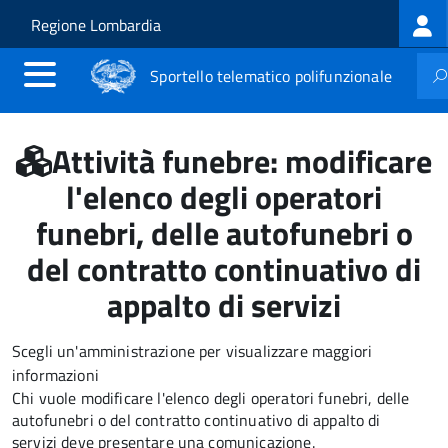
Log
Salta al contenuto principale
Skip to site navigation
Regione Lombardia
me
Sportello telematico polifunzionale
Attività funebre: modificare
l'elenco degli operatori
funebri, delle autofunebri o
del contratto continuativo di
appalto di servizi
Scegli un'amministrazione per visualizzare maggiori
informazioni
Chi vuole modificare l'elenco degli operatori funebri, delle
autofunebri o del contratto continuativo di appalto di
servizi
deve presentare una comunicazione
.