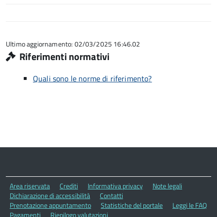
Ultimo aggiornamento: 02/03/2025 16:46.02
Riferimenti normativi
Quali sono le norme di riferimento?
Area riservata
Crediti
Informativa privacy
Note legali
Dichiarazione di accessibilità
Contatti
Prenotazione appuntamento
Statistiche del portale
Leggi le FAQ
Pagamenti
Riepilogo valutazioni