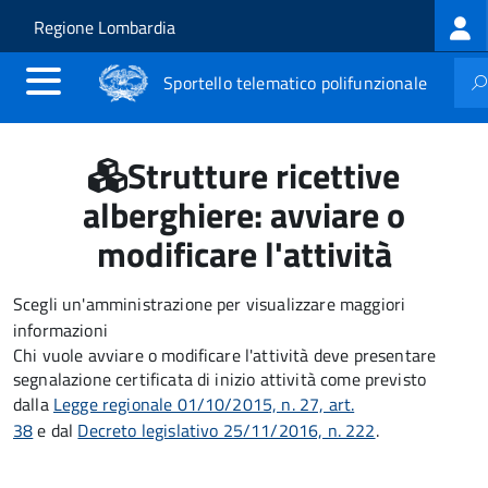
Log
Salta al contenuto principale
Skip to site navigation
Regione Lombardia
me
Sportello telematico polifunzionale
Strutture ricettive
alberghiere: avviare o
modificare l'attività
Scegli un'amministrazione per visualizzare maggiori
informazioni
Chi vuole avviare o modificare l'attività deve
presentare
segnalazione certificata di inizio attività come previsto
dalla
Legge regionale 01/10/2015, n. 27, art.
38
e dal
Decreto legislativo 25/11/2016, n. 222
.