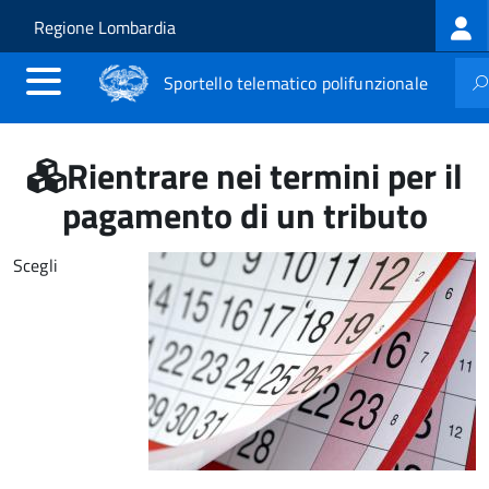
Log
Salta al contenuto principale
Skip to site navigation
Regione Lombardia
me
Sportello telematico polifunzionale
Rientrare nei termini per il
pagamento di un tributo
Scegli