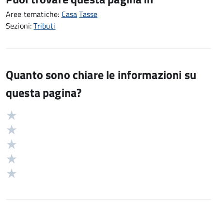
Aree tematiche:
Casa
Tasse
Sezioni:
Tributi
Quanto sono chiare le informazioni su
questa pagina?
Valuta
Valutazione
5
Valuta
stelle
4
Valuta
su
stelle
3
Valuta
5
su
stelle
2
Valuta
5
su
stelle
1
5
su
stelle
5
su