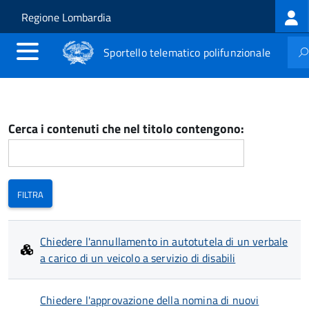
Log
Salta al contenuto principale
Skip to site navigation
Regione Lombardia
me
Sportello telematico polifunzionale
Cerca i contenuti che nel titolo contengono:
Chiedere l'annullamento in autotutela di un verbale
a carico di un veicolo a servizio di disabili
Chiedere l'approvazione della nomina di nuovi