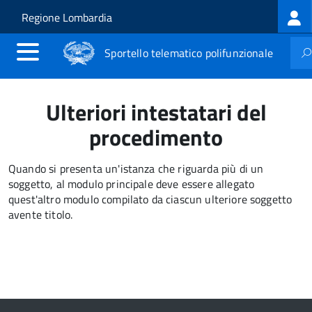
Log
Salta al contenuto principale
Skip to site navigation
Regione Lombardia
me
Sportello telematico polifunzionale
Ulteriori intestatari del
procedimento
Quando si presenta un'istanza che riguarda più di un
soggetto, al modulo principale deve essere allegato
quest'altro modulo compilato da ciascun ulteriore soggetto
avente titolo.