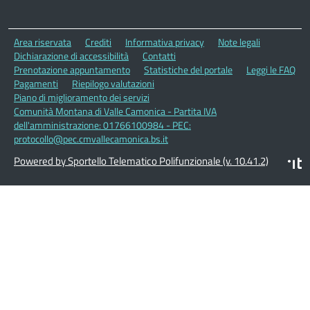
Area riservata
Crediti
Informativa privacy
Note legali
Dichiarazione di accessibilità
Contatti
Prenotazione appuntamento
Statistiche del portale
Leggi le FAQ
Pagamenti
Riepilogo valutazioni
Piano di miglioramento dei servizi
Comunità Montana di Valle Camonica - Partita IVA
dell'amministrazione: 01766100984 - PEC:
protocollo@pec.cmvallecamonica.bs.it
Powered by Sportello Telematico Polifunzionale (v. 10.41.2)