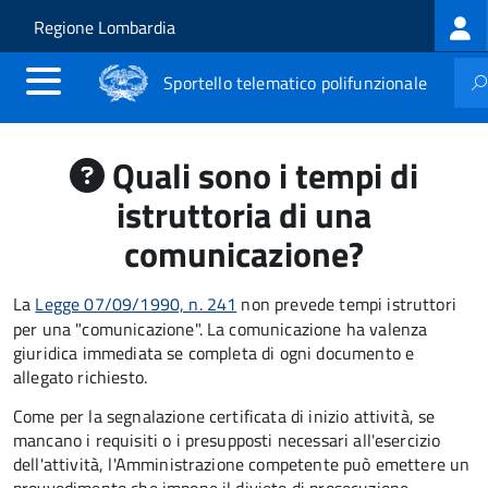
Log
Salta al contenuto principale
Skip to site navigation
Regione Lombardia
me
Sportello telematico polifunzionale
Quali sono i tempi di
istruttoria di una
comunicazione?
La
Legge 07/09/1990, n. 241
non prevede tempi istruttori
per una "comunicazione". La comunicazione ha valenza
giuridica immediata se completa di ogni documento e
allegato richiesto.
Come per la segnalazione certificata di inizio attività, se
mancano i requisiti o i presupposti necessari all'esercizio
dell'attività, l'Amministrazione competente può emettere un