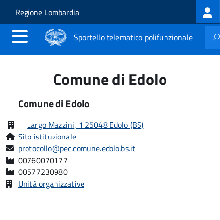
Log
Salta al contenuto principale
Skip to site navigation
Regione Lombardia
me
Sportello telematico polifunzionale
Comune di Edolo
Comune di Edolo
Largo Mazzini, 1 25048 Edolo (BS)
Sito istituzionale
protocollo@pec.comune.edolo.bs.it
00760070177
00577230980
Unità organizzative