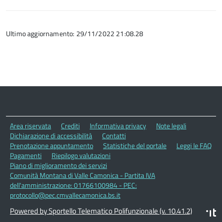
Ultimo aggiornamento: 29/11/2022 21:08.28
Area riservata
Crediti
Informativa privacy
Note legali
Dichiarazione di accessibilità
Contatti
Prenotazione appuntamento
Statistiche del portale
Leggi le FAQ
Pagamenti
Riepilogo valutazioni
Piano di miglioramento dei servizi
Comunità Montana di Valle Camonica - Partita IVA
dell'amministrazione: 01766100984 - PEC:
protocollo@pec.cmvallecamonica.bs.it
Powered by Sportello Telematico Polifunzionale (v. 10.41.2)