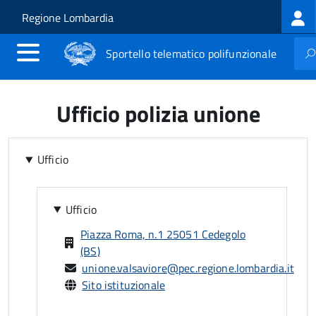
Log
Salta al contenuto principale
Skip to site navigation
Regione Lombardia
me
Sportello telematico polifunzionale
Ufficio polizia unione
Ufficio
Ufficio
Piazza Roma, n.1 25051 Cedegolo
(BS)
unione.valsaviore@pec.regione.lombardia.it
Sito istituzionale