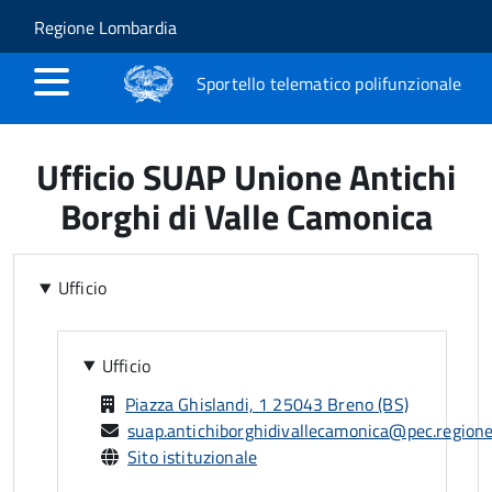
Salta al contenuto principale
Skip to site navigation
Regione Lombardia
Sportello telematico polifunzionale
Ufficio SUAP Unione Antichi
Borghi di Valle Camonica
Ufficio
Ufficio
Piazza Ghislandi, 1 25043 Breno (BS)
suap.antichiborghidivallecamonica@pec.regione.
Sito istituzionale