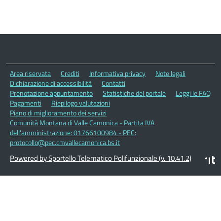
Area riservata
Crediti
Informativa privacy
Note legali
Dichiarazione di accessibilità
Contatti
Prenotazione appuntamento
Statistiche del portale
Leggi le FAQ
Pagamenti
Riepilogo valutazioni
Piano di miglioramento dei servizi
Comunità Montana di Valle Camonica - Partita IVA
dell'amministrazione: 01766100984 - PEC:
protocollo@pec.cmvallecamonica.bs.it
Powered by Sportello Telematico Polifunzionale (v. 10.41.2)