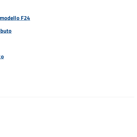
n modello F24
ibuto
to