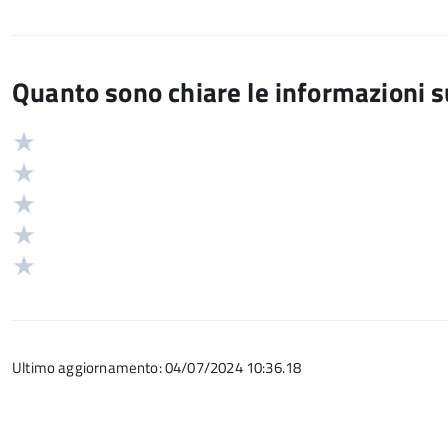
Quanto sono chiare le informazioni 
Valuta
Valutazione
5
Valuta
stelle
4
Valuta
su
stelle
3
Valuta
5
su
stelle
2
Valuta
5
su
stelle
1
5
su
stelle
5
su
Ultimo aggiornamento: 04/07/2024 10:36.18
5