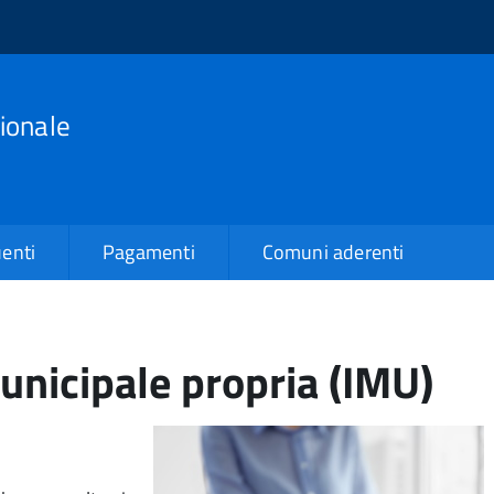
ionale
enti
Pagamenti
Comuni aderenti
unicipale propria (IMU)