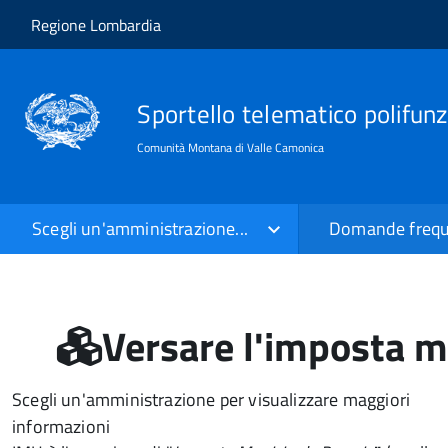
Salta al contenuto principale
Skip to site navigation
Regione Lombardia
Sportello telematico polifunz
Comunità Montana di Valle Camonica
Scegli un'amministrazione...
Domande frequ
Versare l'imposta m
Scegli un'amministrazione per visualizzare maggiori
informazioni