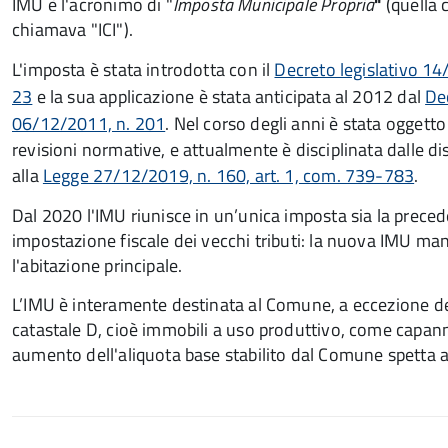
IMU è l'acronimo di "
Imposta Municipale Propria
"
(quella 
chiamava "ICI").
L'imposta è stata introdotta con il
Decreto legislativo 14
23
e la sua applicazione è stata anticipata al 2012 dal
De
06/12/2011, n. 201
. Nel corso degli anni è stata oggetto
revisioni normative, e attualmente è disciplinata dalle dis
alla
Legge 27/12/2019, n. 160, art. 1, com. 739-783
.
Dal 2020 l'IMU riunisce in un’unica imposta sia la prece
impostazione fiscale dei vecchi tributi: la nuova IMU mant
l'abitazione principale.
L’IMU è interamente destinata al Comune, a eccezione dell
catastale D, cioè immobili a uso produttivo, come capanno
aumento dell'aliquota base stabilito dal Comune spetta 