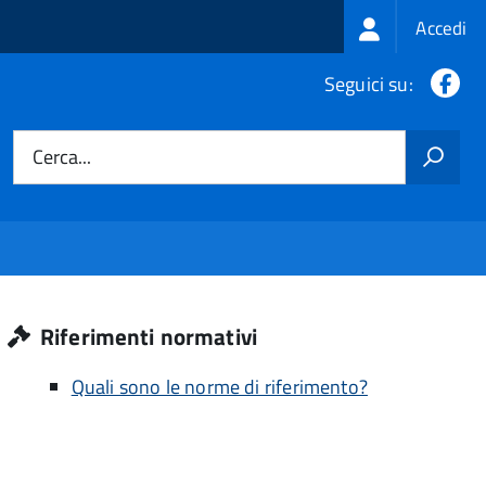
Login
Accedi
menu
Fa
Seguici su:
Cerca...
Riferimenti normativi
Quali sono le norme di riferimento?