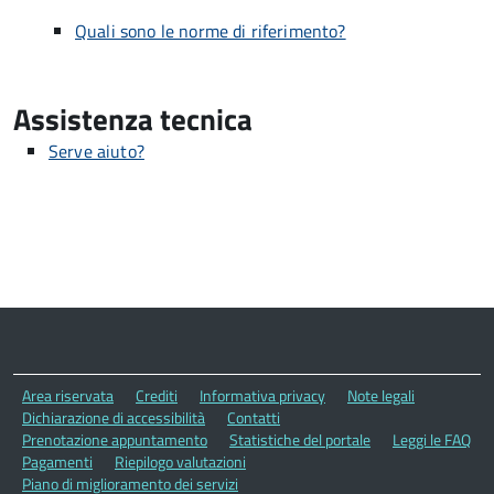
Quali sono le norme di riferimento?
Assistenza tecnica
Serve aiuto?
Area riservata
Crediti
Informativa privacy
Note legali
Dichiarazione di accessibilità
Contatti
Prenotazione appuntamento
Statistiche del portale
Leggi le FAQ
Pagamenti
Riepilogo valutazioni
Piano di miglioramento dei servizi