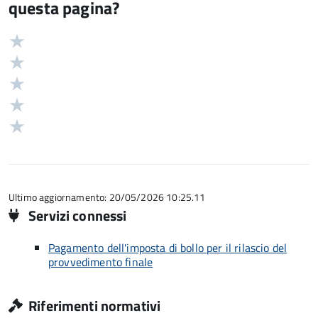
questa pagina?
Valuta
Valutazione
5
Valuta
stelle
4
Valuta
su
stelle
3
Valuta
5
su
stelle
2
Valuta
5
su
stelle
1
5
su
stelle
5
su
5
Ultimo aggiornamento: 20/05/2026 10:25.11
Servizi connessi
Pagamento dell'imposta di bollo per il rilascio del
provvedimento finale
Riferimenti normativi