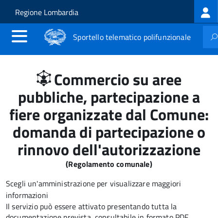
Log
Salta al contenuto principale
Skip to site navigation
Regione Lombardia
me
Sportello telematico polifunzionale
Commercio su aree
pubbliche, partecipazione a
fiere organizzate dal Comune:
domanda di partecipazione o
rinnovo dell'autorizzazione
(Regolamento comunale)
Scegli un'amministrazione per visualizzare maggiori
informazioni
Il servizio può essere attivato presentando tutta la
documentazione prevista, consultabile in formato PDF.