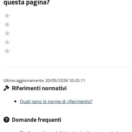
questa pagina?
Valuta
Valutazione
5
Valuta
stelle
4
Valuta
su
stelle
3
Valuta
5
su
stelle
2
Valuta
5
su
stelle
1
5
su
stelle
5
su
5
Ultimo aggiornamento: 20/05/2026 10:25.11
Riferimenti normativi
Quali sono le norme di riferimento?
Domande frequenti