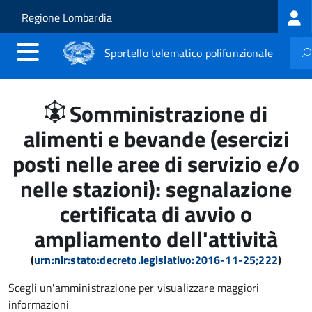
Log
Salta al contenuto principale
Skip to site navigation
Regione Lombardia
me
Sportello telematico polifunzionale
Somministrazione di
alimenti e bevande (esercizi
posti nelle aree di servizio e/o
nelle stazioni): segnalazione
certificata di avvio o
ampliamento dell'attività
(
urn:nir:stato:decreto.legislativo:2016-11-25;222
)
Scegli un'amministrazione per visualizzare maggiori
informazioni