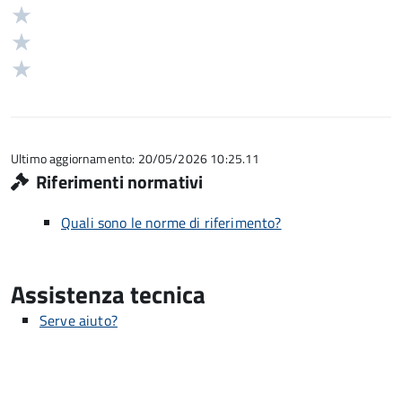
stelle
4
Valuta
su
stelle
3
Valuta
5
su
stelle
2
Valuta
5
su
stelle
1
5
su
stelle
5
su
5
Ultimo aggiornamento: 20/05/2026 10:25.11
Riferimenti normativi
Quali sono le norme di riferimento?
Assistenza tecnica
Serve aiuto?