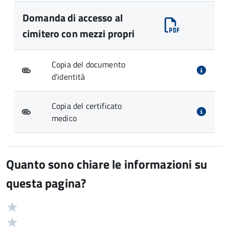
Domanda di accesso al
cimitero con mezzi propri
Copia del documento
d'identità
Copia del certificato
medico
Quanto sono chiare le informazioni su
questa pagina?
Valuta
Valutazione
5
Valuta