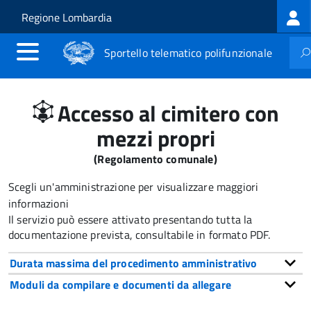
Log
Salta al contenuto principale
Skip to site navigation
Regione Lombardia
me
Sportello telematico polifunzionale
Accesso al cimitero con
mezzi propri
(Regolamento comunale)
Scegli un'amministrazione per visualizzare maggiori
informazioni
Il servizio può essere attivato presentando tutta la
documentazione prevista, consultabile in formato PDF.
Durata massima del procedimento amministrativo
Moduli da compilare e documenti da allegare