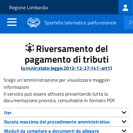
Log
Salta al contenuto principale
Skip to site navigation
Regione Lombardia
me
Sportello telematico polifunzionale
Riversamento del
pagamento di tributi
(
urn:nir:stato:legge:2013-12-27;147~art1
)
Scegli un'amministrazione per visualizzare maggiori
informazioni
Il servizio può essere attivato presentando tutta la
documentazione prevista, consultabile in formato PDF.
Iter
Durata massima del procedimento amministrativo
Moduli da compilare e documenti da allegare