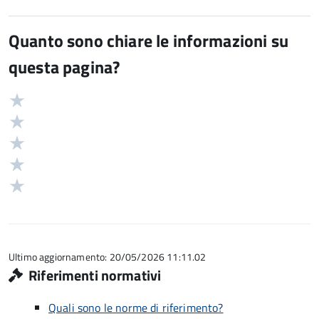
Quanto sono chiare le informazioni su
questa pagina?
Valuta
Valutazione
5
Valuta
stelle
4
Valuta
su
stelle
3
Valuta
5
su
stelle
2
Valuta
5
su
stelle
1
5
su
stelle
5
su
5
Ultimo aggiornamento: 20/05/2026 11:11.02
Riferimenti normativi
Quali sono le norme di riferimento?