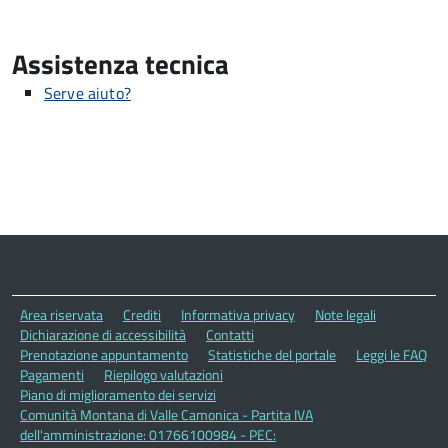
Assistenza tecnica
Serve aiuto?
Area riservata
Crediti
Informativa privacy
Note legali
Dichiarazione di accessibilità
Contatti
Prenotazione appuntamento
Statistiche del portale
Leggi le FAQ
Pagamenti
Riepilogo valutazioni
Piano di miglioramento dei servizi
Comunità Montana di Valle Camonica - Partita IVA
dell'amministrazione: 01766100984 - PEC: