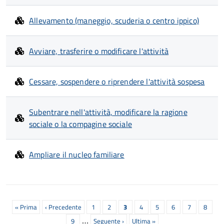
Allevamento (maneggio, scuderia o centro ippico)
Avviare, trasferire o modificare l'attività
Cessare, sospendere o riprendere l'attività sospesa
Subentrare nell'attività, modificare la ragione
sociale o la compagine sociale
Ampliare il nucleo familiare
Paginazione
Prima
« Prima
Pagina
‹ Precedente
Page
1
Page
2
Pagina
3
Page
4
Page
5
Page
6
Page
7
Page
8
…
pagina
precedente
attuale
Page
9
Prossima
Seguente ›
Ultima
Ultima »